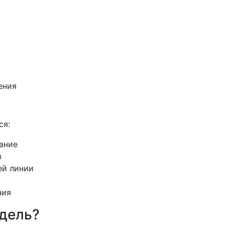
ения
ся:
ание
в
ей линии
ния
дель?