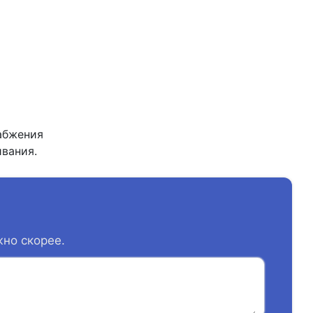
абжения
вания.
жно скорее.