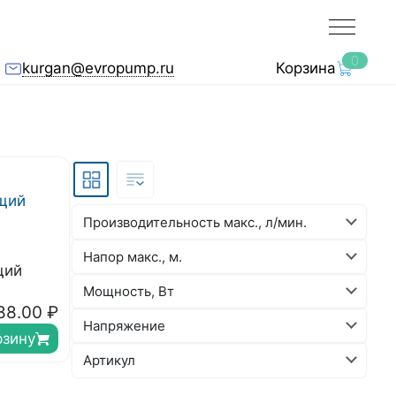
0
kurgan@evropump.ru
Корзина
Производительность макс., л/мин.
Напор макс., м.
щий
Мощность, Вт
88.00
₽
Напряжение
рзину
Артикул