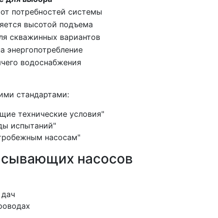
 от потребностей системы
яется высотой подъема
ля скважинных вариантов
на энергопотребление
ячего водоснабжения
ими стандартами:
щие технические условия"
ды испытаний"
нтробежным насосам"
асывающих насосов
 дач
роводах