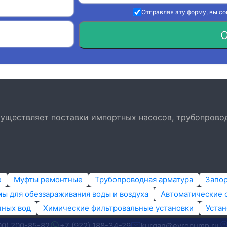
Отправляя эту форму, вы с
О
осуществляет поставки импортных насосов, трубопрово
е
Муфты ремонтные
Трубопроводная арматура
Запо
ы для обеззараживания воды и воздуха
Автоматические 
чных вод
Химические фильтровальные установки
Устан
00) 200-85-82
+7 (922) 188-34-29
kurgan@evropump.ru