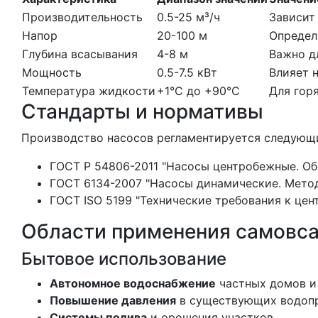
Производительность
0.5-25 м³/ч
Зависит
Напор
20-100 м
Определ
Глубина всасывания
4-8 м
Важно д
Мощность
0.5-7.5 кВт
Влияет 
Температура жидкости
+1°C до +90°C
Для гор
Стандарты и нормативы
Производство насосов регламентируется следующ
ГОСТ Р 54806-2011 "Насосы центробежные. Об
ГОСТ 6134-2007 "Насосы динамические. Мето
ГОСТ ISO 5199 "Технические требования к це
Области применения самовс
Бытовое использование
Автономное водоснабжение
частных домов и
Повышение давления
в существующих водоп
Системы полива
и орошения участков