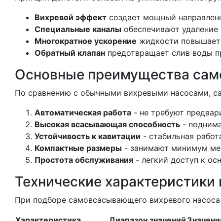
Вихревой эффект
создает мощный направлен
Специальные каналы
обеспечивают удаление 
Многократное ускорение
жидкости повышает
Обратный клапан
предотвращает слив воды п
Основные преимущества са
По сравнению с обычными вихревыми насосами, 
Автоматическая работа
- не требуют предвар
Высокая всасывающая способность
- поднима
Устойчивость к кавитации
- стабильная работ
Компактные размеры
- занимают минимум ме
Простота обслуживания
- легкий доступ к ос
Технические характеристики
При подборе самовсасывающего вихревого насоса 
Характеристика
Диапазон значений
Значени