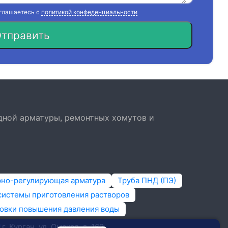
оглашаетесь с
политикой конфеденциальности
тправить
дной арматуры, ремонтных хомутов и
рно-регулирующая арматура
Труба ПНД (ПЭ)
системы приготовления растворов
овки повышения давления воды
г. Курган, ​ул. Омская, д. 163