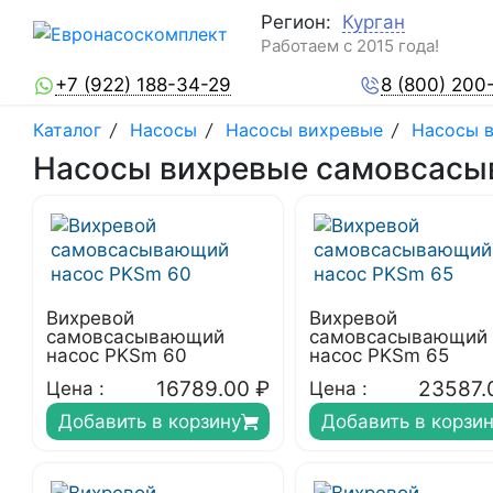
Регион:
Курган
Работаем с 2015 года!
+7 (922) 188-34-29
8 (800) 200
Каталог
/
Насосы
/
Насосы вихревые
/
Насосы в
Насосы вихревые самовсасыв
Вихревой
Вихревой
самовсасывающий
самовсасывающий
насос PKSm 60
насос PKSm 65
16789.00
₽
23587.
Цена :
Цена :
Добавить в корзину
Добавить в корзи