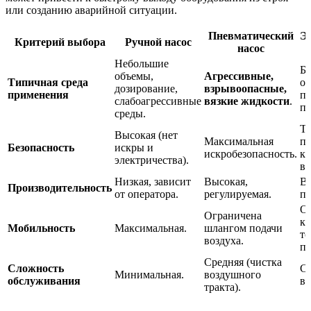
или созданию аварийной ситуации.
Пневматический
Э
Критерий выбора
Ручной насос
насос
Небольшие
Б
объемы,
Агрессивные,
Типичная среда
об
дозирование,
взрывоопасные,
применения
по
слабоагрессивные
вязкие жидкости
.
пе
среды.
Тр
Высокая (нет
Максимальная
п
Безопасность
искры и
искробезопасность.
кл
электричества).
в
Низкая, зависит
Высокая,
Вы
Производительность
от оператора.
регулируемая.
по
О
Ограничена
ка
Мобильность
Максимальная.
шлангом подачи
то
воздуха.
по
Средняя (чистка
Сложность
Ср
Минимальная.
воздушного
обслуживания
вы
тракта).