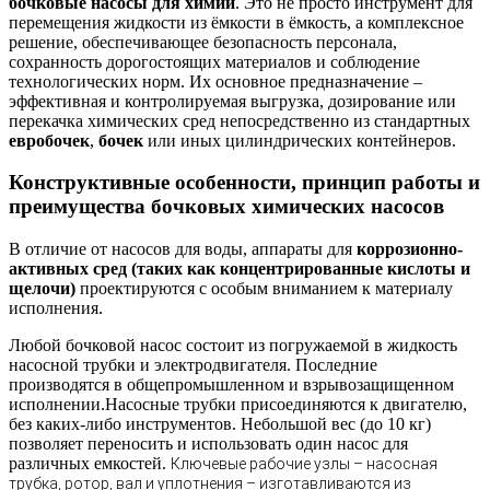
бочковые насосы для химии
. Это не просто инструмент для
перемещения жидкости из ёмкости в ёмкость, а комплексное
решение, обеспечивающее безопасность персонала,
сохранность дорогостоящих материалов и соблюдение
технологических норм. Их основное предназначение –
эффективная и контролируемая выгрузка, дозирование или
перекачка химических сред непосредственно из стандартных
евробочек
,
бочек
или иных цилиндрических контейнеров.
Конструктивные особенности, принцип работы и
преимущества бочковых химических насосов
В отличие от насосов для воды, аппараты для
коррозионно-
активных сред (таких как концентрированные кислоты и
щелочи)
проектируются с особым вниманием к материалу
исполнения.
Любой бочковой насос состоит из погружаемой в жидкость
насосной трубки и электродвигателя. Последние
производятся в общепромышленном и взрывозащищенном
исполнении.Насосные трубки присоединяются к двигателю,
без каких-либо инструментов. Небольшой вес (до 10 кг)
позволяет переносить и использовать один насос для
различных емкостей.
Ключевые рабочие узлы – насосная
трубка, ротор, вал и уплотнения – изготавливаются из