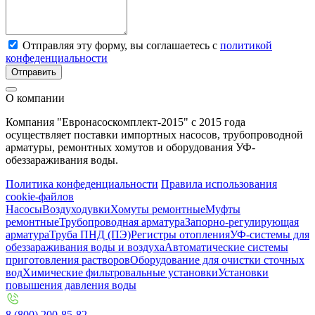
Отправляя эту форму, вы соглашаетесь с
политикой
конфеденциальности
Отправить
О компании
Компания "Евронасоскомплект-2015" с 2015 года
осуществляет поставки импортных насосов, трубопроводной
арматуры, ремонтных хомутов и оборудования УФ-
обеззараживания воды.
Политика конфеденциальности
Правила использования
cookie-файлов
Насосы
Воздуходувки
Хомуты ремонтные
Муфты
ремонтные
Трубопроводная арматура
Запорно-регулирующая
арматура
Труба ПНД (ПЭ)
Регистры отопления
УФ-системы для
обеззараживания воды и воздуха
Автоматические системы
приготовления растворов
Оборудование для очистки сточных
вод
Химические фильтровальные установки
Установки
повышения давления воды
8 (800) 200-85-82