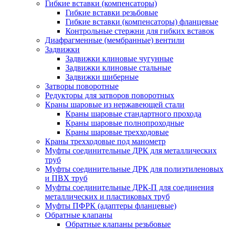
Гибкие вставки (компенсаторы)
Гибкие вставки резьбовые
Гибкие вставки (компенсаторы) фланцевые
Контрольные стержни для гибких вставок
Диафрагменные (мембранные) вентили
Задвижки
Задвижки клиновые чугунные
Задвижки клиновые стальные
Задвижки шиберные
Затворы поворотные
Редукторы для затворов поворотных
Краны шаровые из нержавеющей стали
Краны шаровые стандартного прохода
Краны шаровые полнопроходные
Краны шаровые трехходовые
Краны трехходовые под манометр
Муфты соединительные ДРК для металлических
труб
Муфты соединительные ДРК для полиэтиленовых
и ПВХ труб
Муфты соединительные ДРК-П для соединения
металлических и пластиковых труб
Муфты ПФРК (адаптеры фланцевые)
Обратные клапаны
Обратные клапаны резьбовые