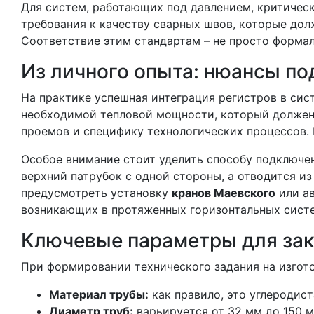
Для систем, работающих под давлением, критиче
требования к качеству сварных швов, которые дол
Соответствие этим стандартам – не просто формал
Из личного опыта: нюансы по
На практике успешная интеграция регистров в сис
необходимой тепловой мощности, который должен у
проемов и специфику технологических процессов. 
Особое внимание стоит уделить способу подключен
верхний патрубок с одной стороны, а отводится и
предусмотреть установку
кранов Маевского
или ав
возникающих в протяженных горизонтальных сист
Ключевые параметры для за
При формировании технического задания на изгот
Материал трубы:
как правило, это углеродист
Диаметр труб:
варьируется от 32 мм до 150 м