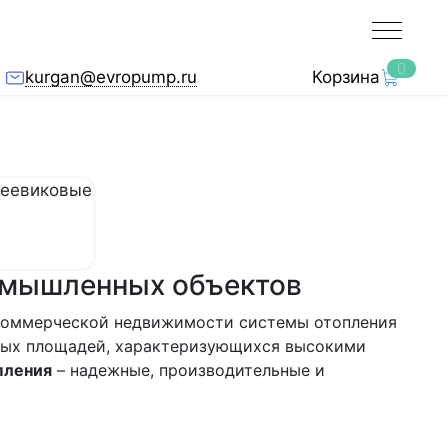
0
kurgan@evropump.ru
Корзина
ромышленных объектов
в коммерческой недвижимости системы отопления
ьных площадей, характеризующихся высокими
пления
– надежные, производительные и