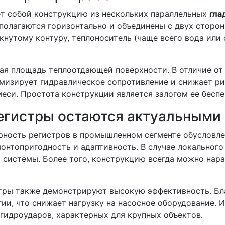
т собой конструкцию из нескольких параллельных
гла
полагаются горизонтально и объединены с двух сторо
нутому контуру, теплоноситель (чаще всего вода или
ая площадь теплоотдающей поверхности. В отличие от
мизирует гидравлическое сопротивление и снижает рис
еси. Простота конструкции является залогом ее бесп
регистры остаются актуальными
ярность регистров в промышленном сегменте обусловл
монтопригодность и адаптивность. В случае локальног
й системы. Более того, конструкцию всегда можно нар
стры также демонстрируют высокую эффективность. Бл
и, что снижает нагрузку на насосное оборудование. И
 гидроударов, характерных для крупных объектов.