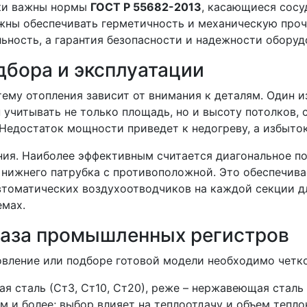
ски важны нормы
ГОСТ Р 55682-2013
, касающиеся сосу
жны обеспечивать герметичность и механическую проч
ьность, а гарантия безопасности и надежности оборуд
дбора и эксплуатации
тему отопления зависит от внимания к деталям. Один 
читывать не только площадь, но и высоту потолков, с
Недостаток мощности приведет к недогреву, а избыток
ия. Наиболее эффективным считается диагональное по
з нижнего патрубка с противоположной. Это обеспечив
томатических воздухоотводчиков на каждой секции д
емах.
каза промышленных регистров
овление или подборе готовой модели необходимо четк
ая сталь (Ст3, Ст10, Ст20), реже – нержавеющая сталь
м и более; выбор влияет на теплоотдачу и объем тепло