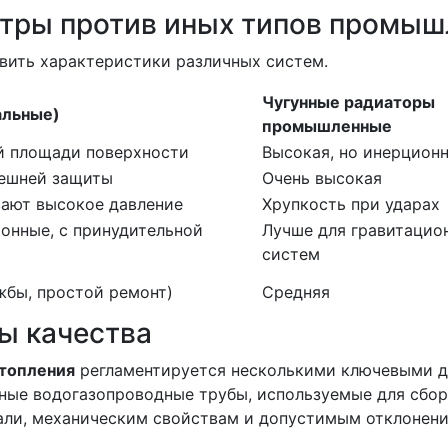
стры против иных типов промыш
вить характеристики различных систем.
Чугунные радиаторы
альные)
промышленные
ой площади поверхности
Высокая, но инерцион
нешней защиты
Очень высокая
ают высокое давление
Хрупкость при ударах
онные, с принудительной
Лучше для гравитацио
систем
жбы, простой ремонт)
Средняя
ы качества
отопления
регламентируется несколькими ключевыми д
ные водогазопроводные трубы, используемые для сбор
али, механическим свойствам и допустимым отклонени