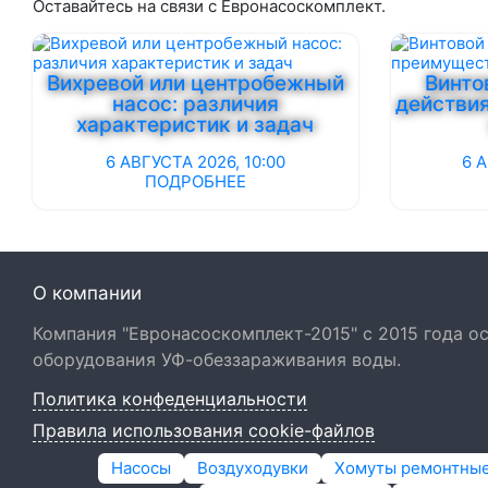
Оставайтесь на связи с Евронасоскомплект.
Вихревой или центробежный
Винто
насос: различия
действи
характеристик и задач
6 АВГУСТА 2026, 10:00
6 А
ПОДРОБНЕЕ
О компании
Компания "Евронасоскомплект-2015" с 2015 года 
оборудования УФ-обеззараживания воды.
Политика конфеденциальности
Правила использования cookie-файлов
Насосы
Воздуходувки
Хомуты ремонтны