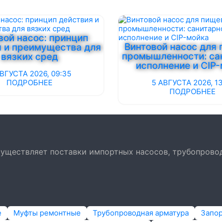
вой насос: принцип
Винтовой насос для
я и преимущества для
промышленности: са
вязких сред
исполнение и CIP
ВГУСТА 2026, 09:35
ПОДРОБНЕЕ
5 АВГУСТА 2026, 13
ПОДРОБНЕЕ
осуществляет поставки импортных насосов, трубопрово
е
Муфты ремонтные
Трубопроводная арматура
Запо