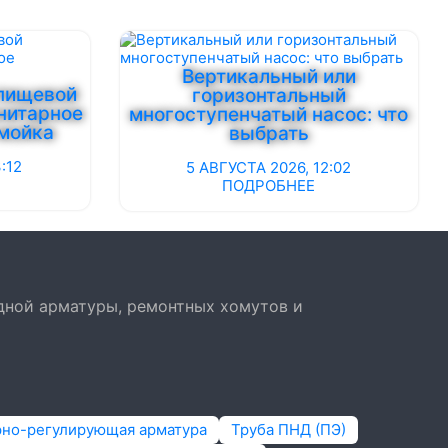
Вертикальный или
 пищевой
горизонтальный
нитарное
многоступенчатый насос: что
-мойка
выбрать
:12
5 АВГУСТА 2026, 12:02
ПОДРОБНЕЕ
дной арматуры, ремонтных хомутов и
рно-регулирующая арматура
Труба ПНД (ПЭ)