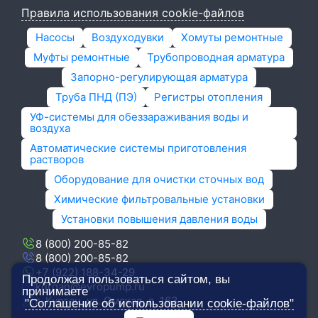
Правила использования cookie-файлов
Насосы
Воздуходувки
Хомуты ремонтные
Муфты ремонтные
Трубопроводная арматура
Запорно-регулирующая арматура
Труба ПНД (ПЭ)
Регистры отопления
УФ-системы для обеззараживания воды и
воздуха
Автоматические системы приготовления
растворов
Оборудование для очистки сточных вод
Химические фильтровальные установки
Установки повышения давления воды
8 (800) 200-85-82
8 (800) 200-85-82
+7 (922) 188-34-29
Продолжая пользоваться сайтом, вы
kurgan@evropump.ru
принимаете
г. Курган, ​ул. Омская, д. 163
"Соглашение об использовании cookie-файлов"