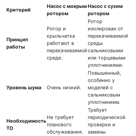
Насос с мокрым
Насос с сухим
Критерий
ротором
ротором
Ротор
Ротор и
изолирован от
крыльчатка
перекачиваемой
Принцип
работают в
среды
работы
перекачиваемой
сальниковыми
среде.
или торцевыми
уплотнениями.
Повышенный,
особенно у
Уровень шума
Очень низкий.
моделей с
сальниковым
уплотнением.
Требует
Не требует
периодической
Необходимость
планового
проверки и
ТО
обслуживания.
замены