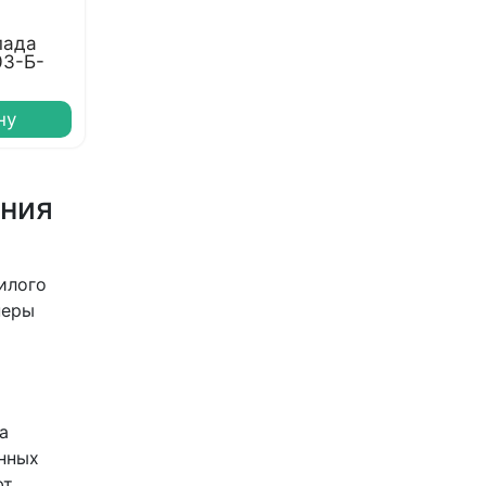
пада
03-Б-
ну
ения
илого
неры
а
енных
ют