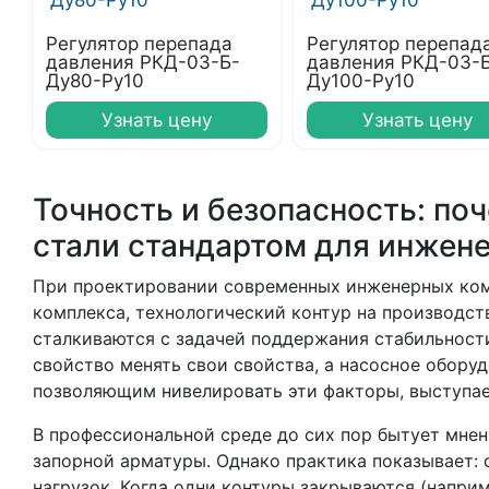
Регулятор перепада
Регулятор перепад
давления РКД-03-Б-
давления РКД-03-
Ду80-Ру10
Ду100-Ру10
Узнать цену
Узнать цену
Точность и безопасность: по
стали стандартом для инжен
При проектировании современных инженерных ком
комплекса, технологический контур на производст
сталкиваются с задачей поддержания стабильности
свойство менять свои свойства, а насосное обору
позволяющим нивелировать эти факторы, выступа
В профессиональной среде до сих пор бытует мнен
запорной арматуры. Однако практика показывает: 
нагрузок. Когда одни контуры закрываются (наприм