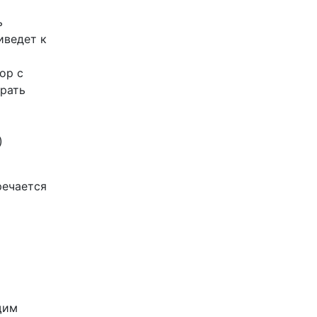
ь
иведет к
ор с
ирать
)
речается
щим