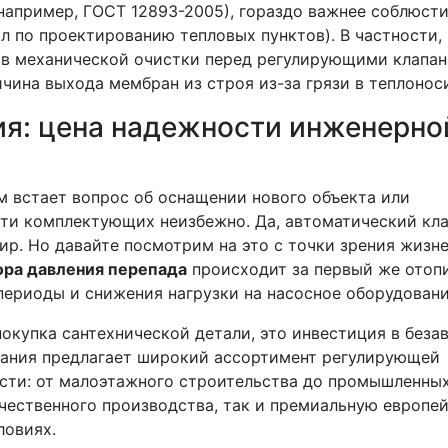
например, ГОСТ 12893-2005), гораздо важнее соблюст
л по проектированию тепловых пунктов). В частности,
ов механической очистки перед регулирующими клапан
ина выхода мембран из строя из-за грязи в теплоноси
ия: цена надежности инженерно
м встает вопрос об оснащении нового объекта или
ти комплектующих неизбежно. Да, автоматический кл
ир. Но давайте посмотрим на это с точки зрения жизн
ора давления перепада
происходит за первый же отоп
 периоды и снижения нагрузки на насосное оборудовани
окупка сантехнической детали, это инвестиция в без
пания предлагает широкий ассортимент регулирующей
сти: от малоэтажного строительства до промышленны
течественного производства, так и премиальную европе
ловиях.