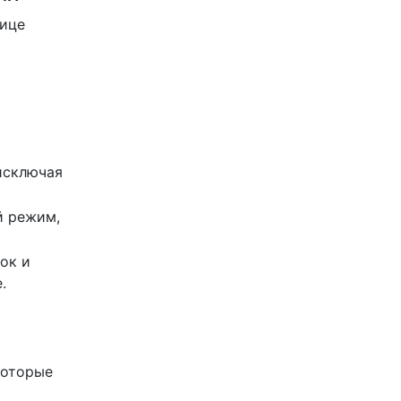
лице
исключая
й режим,
ок и
.
которые