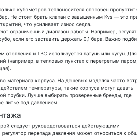
колько кубометров теплоносителя способен пропустит
бар. Не стоит брать клапан с завышенным Kvs — это пр
ткрытий, что усиливает износ седла.
т ограниченный диапазон работы. Например, регулят
рубо, если его заставить держать 0,1 бара. Важно подб
м отопления и ГВС используется латунь или чугун. Для
ий (например, в тепловых пунктах с перегретым паром
щая).
во материала корпуса. На дешевых моделях часто вст
здействием температуры, такие корпуса могут давать
ой трубки. Лучше выбирать проверенные бренды, где
е литье под давлением.
онтажа
урой следует руководствоваться действующими
 регулятор перепада давления может относиться к об