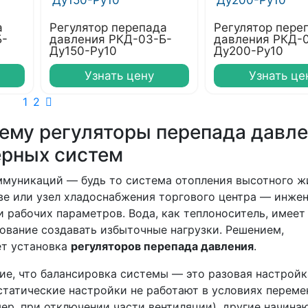
а
Регулятор перепада
Регулятор пере
Б-
давления РКД-03-Б-
давления РКД-
Ду150-Ру10
Ду200-Ру10
Узнать цену
Узнать це
1
2
чему регуляторы перепада давл
ерных систем
муникаций — будь то система отопления высотного ж
ве или узел хладоснабжения торгового центра — инже
 рабочих параметров. Вода, как теплоноситель, имеет
дование создавать избыточные нагрузки. Решением,
ет установка
регуляторов перепада давления
.
ие, что балансировка системы — это разовая настройк
статические настройки не работают в условиях перем
ер, при отключении части вентиляции), другие начина