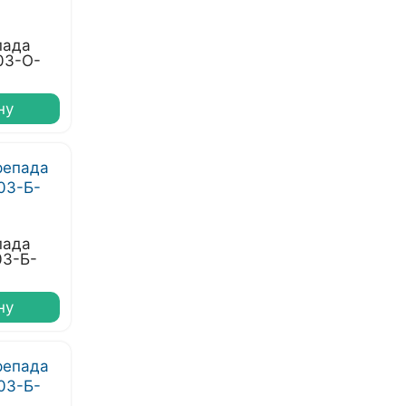
пада
03-О-
ну
пада
03-Б-
ну