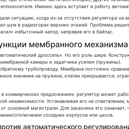
еплоносителя. Именно здесь вступает в работу автома
ли ситуацию, когда из-за отсутствия регулятора на в
кал шум в радиаторах верхних этажей. Проблема реши
асил» избыточный напор, направив его в байпас.
ункции мембранного механизма
втоматический дроссель». Но его роль шире. Констру
 мембранной камеры и задатчика усилия (пружины).
обратному трубопроводу. Мембрана постоянно сравнив
анное значение на пружине, клапан прикрывается, огра
 в коммерческих предложениях: регулятор может рабо
ской независимости. Устанавливая его на ответвлении, 
т основной магистрали. Для заказчика это означает, 
чении/отключении соседних корпусов или цехов.
против автоматического регулирован