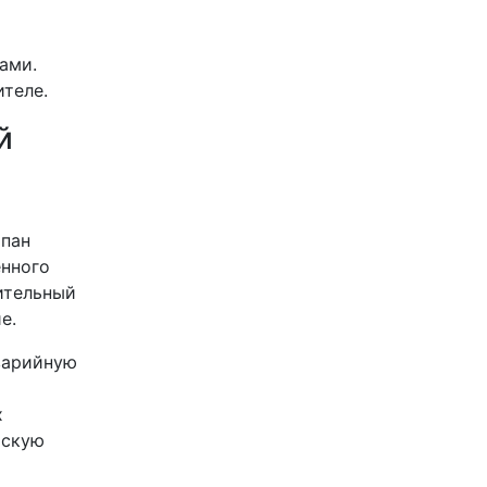
и
ами.
теле.
й
апан
енного
ительный
е.
аварийную
х
йскую