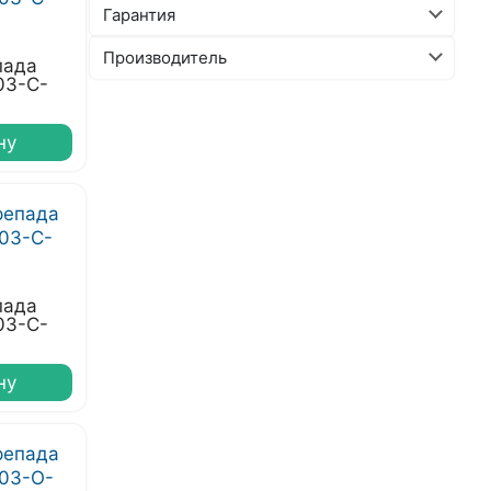
Гарантия
Производитель
пада
03-С-
ну
пада
03-С-
ну