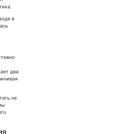
тика.
воде в
лась
ктивно
ает два
ничивая
тать не
мы
что
ия