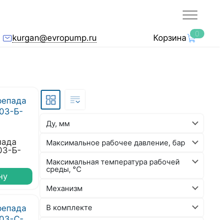
0
kurgan@evropump.ru
Корзина
Ду, мм
пада
Максимальное рабочее давление, бар
03-Б-
Максимальная температура рабочей
среды, °C
ну
Механизм
В комплекте