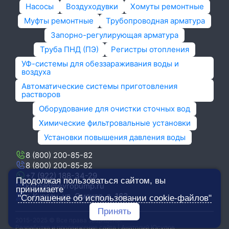
Насосы
Воздуходувки
Хомуты ремонтные
Муфты ремонтные
Трубопроводная арматура
Запорно-регулирующая арматура
Труба ПНД (ПЭ)
Регистры отопления
УФ-системы для обеззараживания воды и
воздуха
Автоматические системы приготовления
растворов
Оборудование для очистки сточных вод
Химические фильтровальные установки
Установки повышения давления воды
8 (800) 200-85-82
8 (800) 200-85-82
+7 (922) 188-34-29
Продолжая пользоваться сайтом, вы
kurgan@evropump.ru
принимаете
г. Курган, ​ул. Омская, д. 163
"Соглашение об использовании cookie-файлов"
Принять
2015-2025 © Все права защищены.
Разработка и продвижение сайта | Анатолий Юсупов