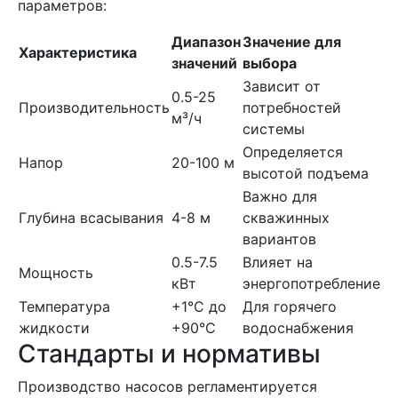
параметров:
Диапазон
Значение для
Характеристика
значений
выбора
Зависит от
0.5-25
Производительность
потребностей
м³/ч
системы
Определяется
Напор
20-100 м
высотой подъема
Важно для
Глубина всасывания
4-8 м
скважинных
вариантов
0.5-7.5
Влияет на
Мощность
кВт
энергопотребление
Температура
+1°C до
Для горячего
жидкости
+90°C
водоснабжения
Стандарты и нормативы
Производство насосов регламентируется