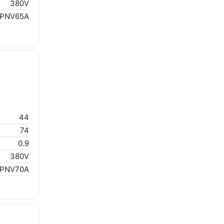
380V
1PNV65A
44
74
0.9
380V
1PNV70A