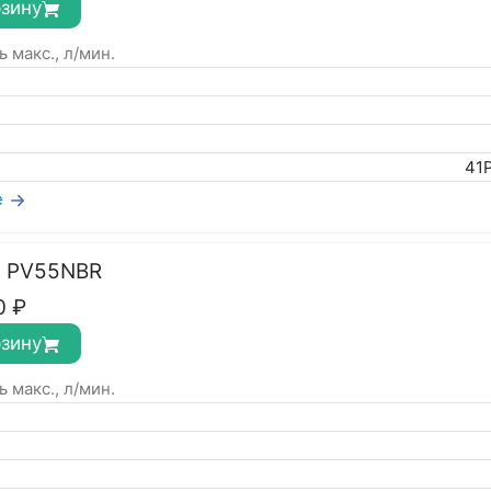
рзину
 макс., л/мин.
41
е
с PV55NBR
0
₽
рзину
 макс., л/мин.