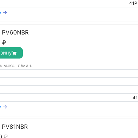
41P
е
с PV60NBR
0
₽
рзину
 макс., л/мин.
4
е
с PV81NBR
0
₽