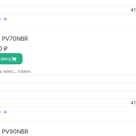
4
е
с PV70NBR
0
₽
рзину
 макс., л/мин.
4
е
с PV90NBR