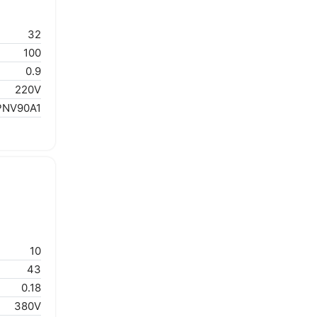
32
100
0.9
220V
PNV90A1
10
43
0.18
380V