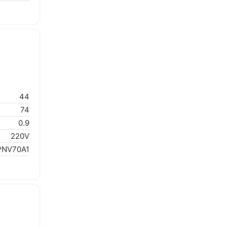
44
74
0.9
220V
PNV70A1