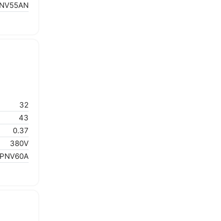
NV55AN
32
43
0.37
380V
1PNV60A