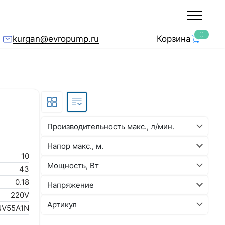
0
kurgan@evropump.ru
Корзина
Производительность макс., л/мин.
Напор макс., м.
10
Мощность, Вт
43
0.18
Напряжение
220V
Артикул
NV55A1N