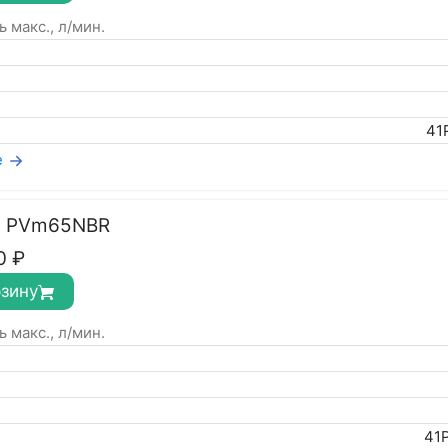
 макс., л/мин.
41
е
с PVm65NBR
0
₽
рзину
 макс., л/мин.
41