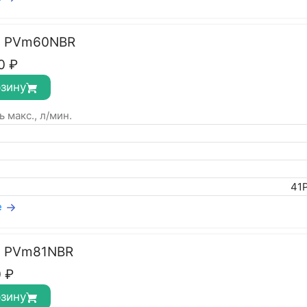
с PVm60NBR
0
₽
рзину
 макс., л/мин.
41
е
с PVm81NBR
0
₽
рзину