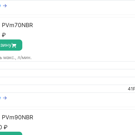
е
с PVm70NBR
0
₽
рзину
 макс., л/мин.
41
е
с PVm90NBR
0
₽