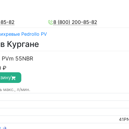
-85-82
8 (800) 200-85-82
ихревые Pedrollo PV
 в Кургане
с PVm 55NBR
0
₽
рзину
 макс., л/мин.
41P
е