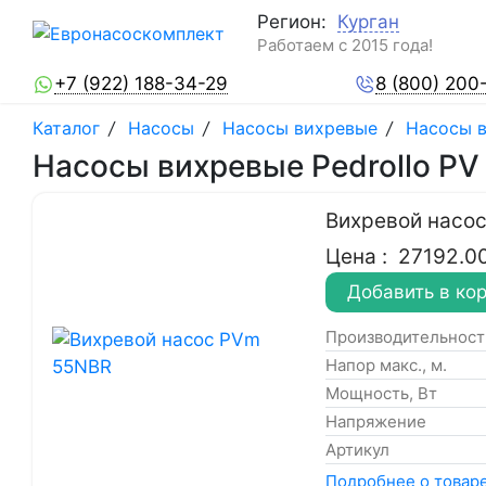
Регион:
Курган
Работаем с 2015 года!
+7 (922) 188-34-29
8 (800) 200
Каталог
/
Насосы
/
Насосы вихревые
/
Насосы в
Насосы вихревые Pedrollo PV
Вихревой насо
Цена :
27192.0
Добавить в ко
Производительность
Напор макс., м.
Мощность, Вт
Напряжение
Артикул
Подробнее о товар